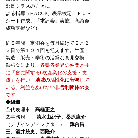
部長クラスの方々に
よる指導（HACCP、表示検定、ＦＣＰ
シート作成、「求評会」実施、商談会
成功支援など）
約８年間、定例会を毎月続けて２月２
２日で第１２４回を迎えます。生産・
製造・販売・学術の活発な意見交換・
勉強会により、
各県各業界の仲間と共
に「食に関する6次産業化の支援・実
践」を行い、
地域の活性化に寄与
して
いる、利益をあげない
非営利団体の会
です
。　　　
◆組織
①代表理事　
高橋正之
②事務局　　 
清水由紀子、桑原康介
（デザインディレクター）、
澤合昌
三、酒井統史、西隆介