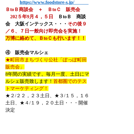
https://www.foodstore-s.jp/
ＢtoＢ商談会　＋　ＢtoＣ　販売会
202５年9月４，５日　
ＢtoＢ　商談
会　大阪インテックス・・・
その後９
／６、７日一般向け即売会を実施！
万博に絡めて、ＢtoＣも行います！！
④　販売会マルシェ
★町田市まちづくり公社「ぽっぽ町田
販売会」
8年間の実績です。毎月一度、土日にマ
ルシェ販売致します！
首都圏でのテス
トマーケティング！
★２/２２，２３土日、★３/１５，１６
土日、★４/１９，２０土日・・・開催
決定