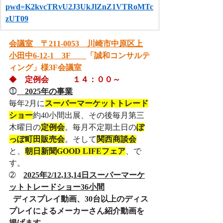
pwd=K2kvcTRvU2J3UkJlZnZ1VTRoMTc
zUT09
会議室　〒211-0053　川崎市中原区上
小田中6-12-1　3F　　
「誠和コンサルテ
ィング」様3F会議室
◆    
定例会　　　１４：００～
⓵
　2025年の事業
毎年2月に
スーパーマーケットトレード
ショー
約40小間出展、その後毎月第三
木曜日の
定例会
。毎月不定期土日の
ぽ
っぽ町田販売会
。そして
関西商談会
と、
朝日新聞GOOD LIFEフェア
、で
す。
➁　
2025年2/12,13,14日スーパーマーケ
ットトレードショー36小間
ディスプレイ動画、30台以上のディス
プレイによるメーカーさん紹介動画を
掲げます