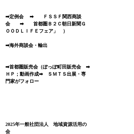
➡定例会　 ➡　　ＦＳＳＦ関西商談
会　　➡　　首都圏Ｂ２Ｃ朝日新聞Ｇ
ＯＯＤＬＩＦＥフェア」　）
➡海外商談会・輸出
➡首都圏販売会（ぽっぽ町田販売会　➡
ＨＰ；動画作成➡　ＳＭＴＳ出展・専
門家がフォロー
2025年一般社団法人　地域資源活用の
会