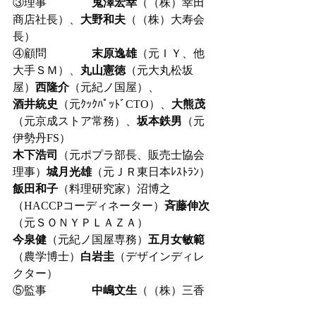
③理事　　　　
鬼澤宏幸
（（株）幸田
商店社長）、
大野和夫
（（株）大寿会
長）　
④顧問　　　　
末原逸雄
（元ＩＹ、他
大手ＳＭ）、
丸山憲徳
（元大丸松坂
屋）
西隆介
（元紀ノ国屋）、
酒井統史
（元ｸｯｸﾊﾟｯﾄﾞCTO）、
大熊茂
（元京成ストア常務）、
坂本鉄男
（元
伊勢丹FS）
木下浩司
（元ポプラ部長、販売士協会
理事）
城月光雄
（元ＪＲ東日本ﾚｽﾄﾗﾝ）
飯田和子
（料理研究家）沼博之
（HACCPコーディネーター）
斉藤伸次
（元ＳＯＮＹＰＬＡＺＡ）
今泉健
（元紀ノ国屋専務）
五月女敏範
（農学博士）
白岩圭
（デザインディレ
クター）
⑤監事　　　　
中嶋文生
（（株）三香
園）、
信澤康一
（会計士）