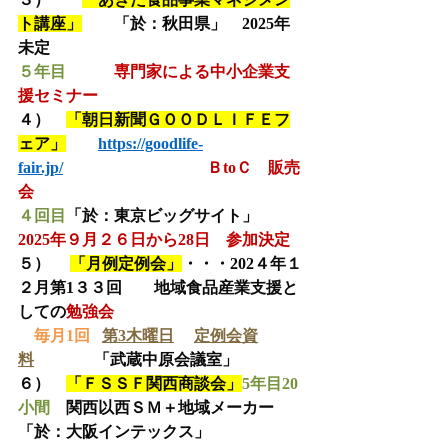
ト講座」
「於：秋田県」　2025年
未定
５年目
専門家による中小企業支
援セミナー
４）　
「朝日新聞ＧＯＯＤＬＩＦＥフ
ェア」
https://goodlife-
fair.jp/
　　　　　　　　　ＢtoＣ　販売
会
４回目
「於：東京ビッグサイト」
2025年９月２６日から28日　参加決定
５）　
「月例定例会」
・・・202４年１
２月第1３３回　　地域食品産業支援と
しての
勉強会
毎月1回   
第3木曜日
定例会資
料
               「武蔵中原会議室」
６）　
「ＦＳＳＦ関西商談会」
5年目20
小間
　関西以西ＳＭ＋地域メーカー　
「於：大阪インテックス」